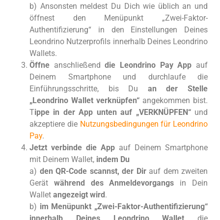
b) Ansonsten meldest Du Dich wie üblich an und
öffnest den Menüpunkt „Zwei-Faktor-
Authentifizierung“ in den Einstellungen Deines
Leondrino Nutzerprofils innerhalb Deines Leondrino
Wallets.
Öffne
anschließend
die Leondrino Pay App
auf
Deinem Smartphone und durchlaufe die
Einführungsschritte, bis Du
an der Stelle
„Leondrino Wallet verknüpfen“
angekommen bist.
T
ippe in der App unten auf „VERKNÜPFEN“
und
akzeptiere die
Nutzungsbedingungen für Leondrino
Pay
.
Jetzt verbinde die App
auf Deinem Smartphone
mit Deinem Wallet,
indem Du
a)
den QR-Code scannst, der Dir
auf dem zweiten
Gerät
während des Anmeldevorgangs
in Dein
Wallet
angezeigt wird
.
b)
im Menüpunkt „Zwei-Faktor-Authentifizierung“
innerhalb Deines Leondrino Wallet
die