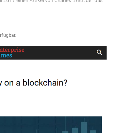
i 2017 einen Artikel von Charles Brett, der das
erfügbar.