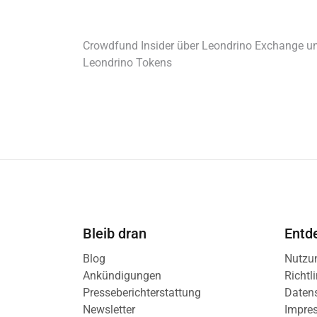
Crowdfund Insider über Leondrino Exchange u
Leondrino Tokens
Bleib dran
Entd
Blog
Nutzu
Ankündigungen
Richtl
Presseberichterstattung
Daten
Newsletter
Impre